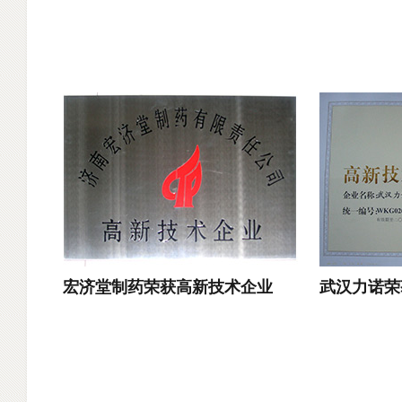
宏济堂制药荣获高新技术企业
武汉力诺荣