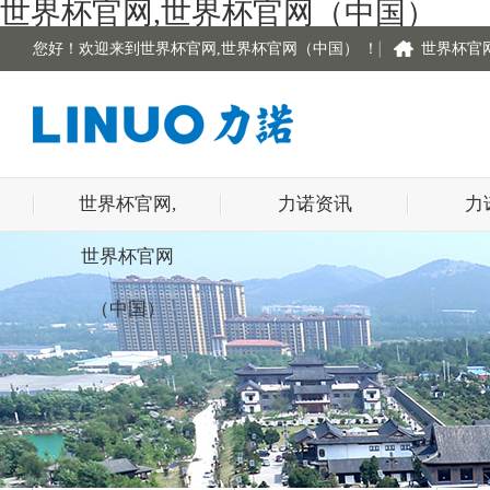
世界杯官网,世界杯官网（中国）
您好！欢迎来到世界杯官网,世界杯官网（中国） ！
世界杯官
世界杯官网,
力诺资讯
力
世界杯官网
（中国）