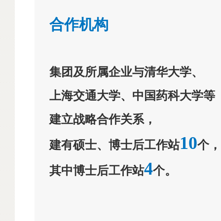
合作机构
集团及所属企业与清华大学、
上海交通大学、中国药科大学等
建立战略合作关系，
10
建有硕士、博士后工作站
个，
4
其中博士后工作站
个。