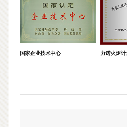
国家企业技术中心
力诺火炬计