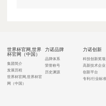
世界杯官网,世界
力诺品牌
力诺创新
杯官网（中国）
品牌体系
科技创新奖项
集团简介
荣誉称号
高新技术企业
发展历程
历史渊源
创新平台
世界杯官网,世界杯官
专利/行业标
网（中国）