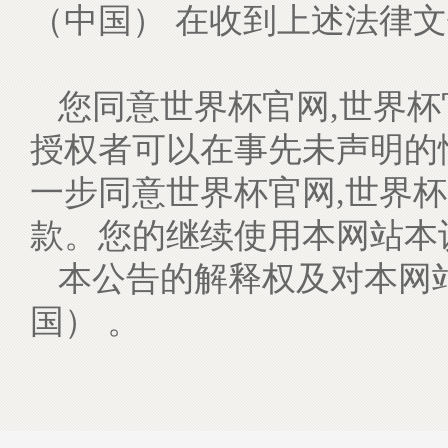
（中国） 在收到上述法律
您同意世界杯官网,世界杯
授权者可以在事先未声明的
一步同意世界杯官网,世界
款。您的继续使用本网站本
本公告的解释权及对本网
国） 。