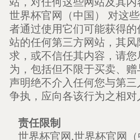
站，对任何这些网站及其内
世界杯官网（中国） 对这
者通过使用它们可能获得的
站的任何第三方网站，其风
求，或不信任其内容，请您
为，包括但不限于买卖、赠
声明绝不介入任何您与第三
争执，应向各该行为之相对
责任限制
世界杯官网,世界杯官网