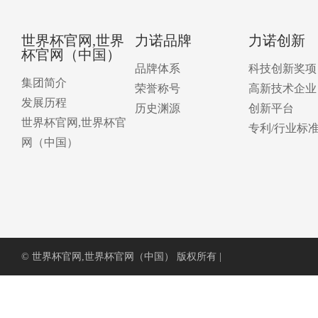
世界杯官网,世界
力诺品牌
力诺创新
杯官网（中国）
品牌体系
科技创新奖项
集团简介
荣誉称号
高新技术企业
发展历程
历史渊源
创新平台
世界杯官网,世界杯官
专利/行业标
网（中国）
© 世界杯官网,世界杯官网（中国） 版权所有 |