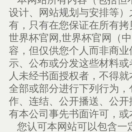
设计、网站规划与安排等）
有，只有在您保证在所有拷
世界杯官网,世界杯官网（中国
容，但仅供您个人而非商业
示、公布或分发这些材料或
人未经书面授权者，不得就
全部或部分进行下列行为，
作、连结、公开播送、公开
有本公司事先书面许可，或
您认可本网站可以包含一