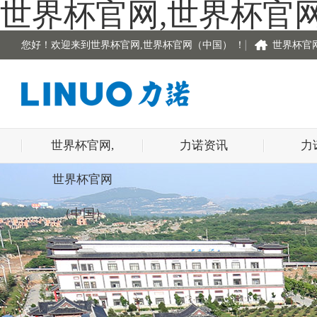
世界杯官网,世界杯官
您好！欢迎来到世界杯官网,世界杯官网（中国） ！
世界杯官
世界杯官网,
力诺资讯
力
世界杯官网
（中国）