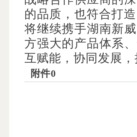
的品质，也符合打造
将继续携手湖南新威
方强大的产品体系、
互赋能，协同发展，
附件
0