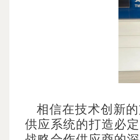
相信在技术创新的
供应系统的打造必定
战略合作供应商的深