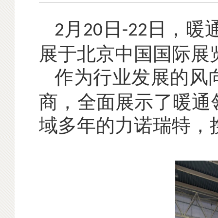
月
日
日，暖
2
20
-22
展于北京中国国际展
作为行业发展的风
商，全面展示了暖通
域多年的力诺瑞特，