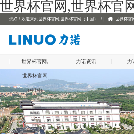
世界杯官网,世界杯官
您好！欢迎来到世界杯官网,世界杯官网（中国） ！
世界杯官
世界杯官网,
力诺资讯
力
世界杯官网
（中国）