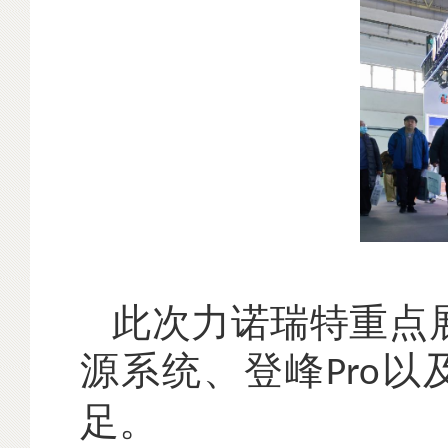
此次力诺瑞特重点
源系统、登峰
以
Pro
足。