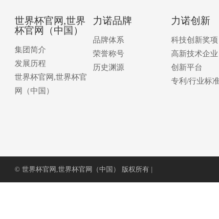
世界杯官网,世界
力诺品牌
力诺创新
杯官网（中国）
品牌体系
科技创新奖项
集团简介
荣誉称号
高新技术企业
发展历程
历史渊源
创新平台
世界杯官网,世界杯官
专利/行业标
网（中国）
© 世界杯官网,世界杯官网（中国） 版权所有 |