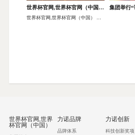
世界杯官网,世界杯官网（中国） 大事记2016
世界杯官网,世界杯官网（中国） 成立于1994年9月，现有员工8000人，整体规模逾百亿元，打造了以阳光经济健康产业为核心的产业集群以及济南、武汉两大产业基地。下辖瑞特集团、光伏集团、电力集团
世界杯官网,世界
力诺品牌
力诺创新
杯官网（中国）
品牌体系
科技创新奖项