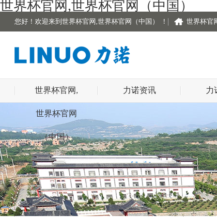
世界杯官网,世界杯官网（中国）
您好！欢迎来到世界杯官网,世界杯官网（中国） ！
世界杯官
世界杯官网,
力诺资讯
力
世界杯官网
（中国）