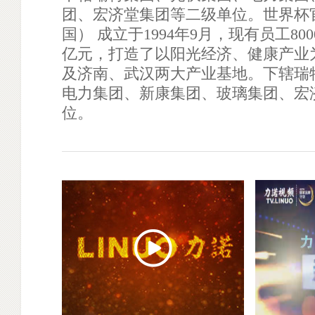
团、宏济堂集团等二级单位。世界杯
国） 成立于1994年9月，现有员工8
亿元，打造了以阳光经济、健康产业
及济南、武汉两大产业基地。下辖瑞
电力集团、新康集团、玻璃集团、宏
位。