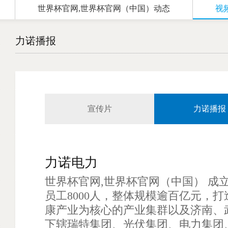
世界杯官网,世界杯官网（中国）动态
视
力诺播报
宣传片
力诺播报
力诺电力
世界杯官网,世界杯官网（中国） 成立
员工8000人，整体规模逾百亿元，
康产业为核心的产业集群以及济南、
下辖瑞特集团、光伏集团、电力集团