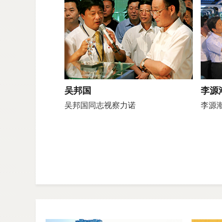
吴邦国
李源
吴邦国同志视察力诺
李源