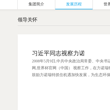
集团简介
发展历程
世
领导关怀
习近平同志视察力诺
2008年5月9日,中共中央政治局常委、中
网,世界杯官网（中国） 视察工作，在力诺
鼓励力诺瑞特抓住机遇加快发展，为生态环