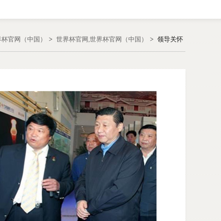
界杯官网（中国）
>
世界杯官网,世界杯官网（中国）
>
领导关怀