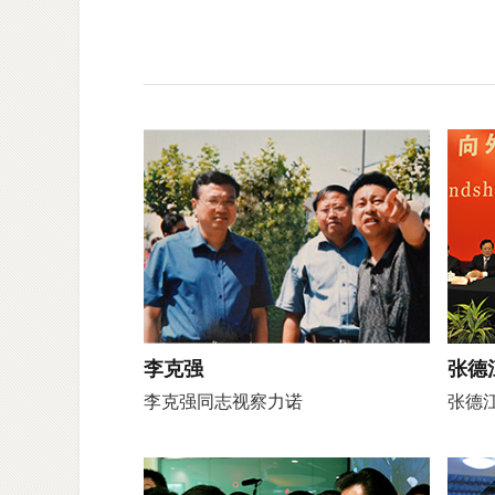
李克强
张德
李克强同志视察力诺
张德