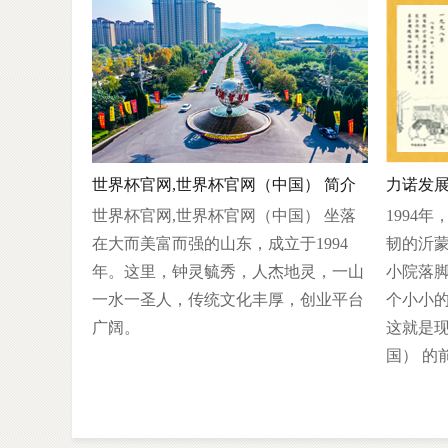
世界杯官网,世界杯官网（中国） 简介
力诺发
世界杯官网,世界杯官网（中国） 坐落
1994
在大而美富而强的山东，成立于1994
韧的沂
年。这里，钟灵毓秀，人杰地灵，一山
小院落脚
一水一圣人，传统文化丰厚，创业平台
个小小
广阔。
这就是现
国） 的