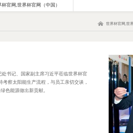
界杯官网,世界杯官网（中国）
世界杯官网,世
央书记处书记、国家副主席习近平莅临世界杯官
瑞特考察太阳能生产流程，与员工亲切交谈，
保绿色能源做出新贡献。