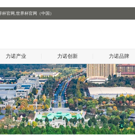
界杯官网,世界杯官网（中国）
力诺产业
力诺创新
力诺品牌