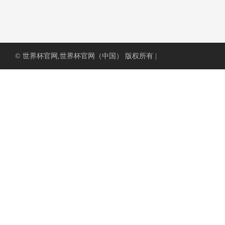
© 世界杯官网,世界杯官网（中国） 版权所有 |