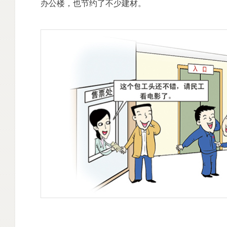
办公楼，也节约了不少建材。