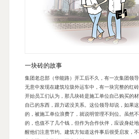
一块砖的故事
集团老总部（华能路）开工后不久，有一次集团领导
无意中发现在建筑垃圾外运车中，有一块完整的红砖
开始员工们认为，那几块砖是施工单位自己购买的材
自己的东西，跟力诺没关系。这位领导却说，如果这
的，被施工单位浪费了，就说明管理不到位。虽然不
的，也值不了几个钱，但作为合作伙伴，应设身处地
醒他们注意节约。建筑方知道这件事后很受启发，不